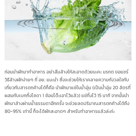
ก่อนนำผักมาทำอาหาร อย่าลืมล้างให้สะอาดด้วยนะคะ มรกต ขอแชร์
วิธีล้างผักง่ายๆ ที่ อย. แนะนำ ซึ่งจะช่วยให้เรา
คลายความกังวลใจกับ
เกี่ยวกับสารตกค้างได้ก็คือ นำผักมาแช่ในน้ำอุ่น (เป็นน้ำอุ่น 20 ลิตรที่
ผสมกับเบกกิ้งโซดา 1 ช้อนโต๊ะเอาไว้แล้ว) แช่ทิ้งไว้ 15 นาที จากนั้นนำ
ผักมาล้างผ่านน้ำธรรมดาอีกครั้ง จะช่วยลดปริมาณสารตกค้างได้ถึง
80-95% เท่านี้ ก็จะได้ผักสะอาดๆ สำหรับทำอาหารแล้วล่ะค่ะ