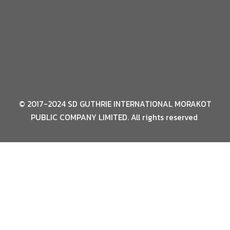
ไขมันปาล์มจากเนื้อปาล์ม ตรามรกต
ไขมันปาล์มจากเนื้อปาล์ม ตราแบม บู
เนยเทียม สูตรไขมันปาล์มจากเนื้อปาล์ม ตราคริสบี
มาการีน ตราMP38
© 2017-2024 SD GUTHRIE INTERNATIONAL MORAKOT
PUBLIC COMPANY LIMITED. All rights reserved
.
การพัฒนาอย่างยั่งยืน
ความคืบหน้าของนโยบายความยั่งยืน
ช่องทางการร้องเรียน