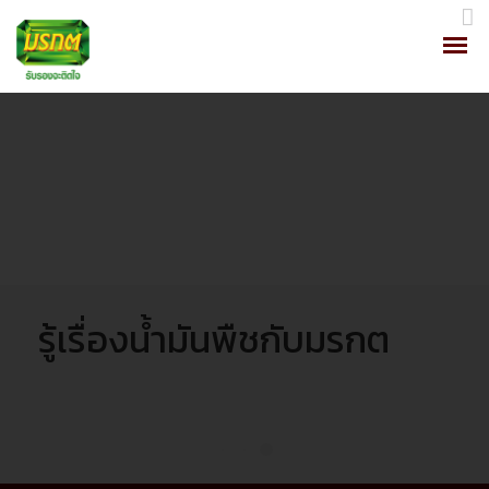
รู้เรื่องน้ำมันพืชกับมรกต