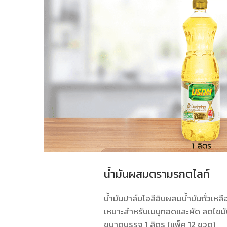
น้ำมันผสมตรามรกตไลท์
น้ำมันปาล์มโอลีอินผสมน้ำมันถั่วเหล
เหมาะสำหรับเมนูทอดและผัด ลดไขมั
ขนาดบรรจุ 1 ลิตร (แพ็ค 12 ขวด)