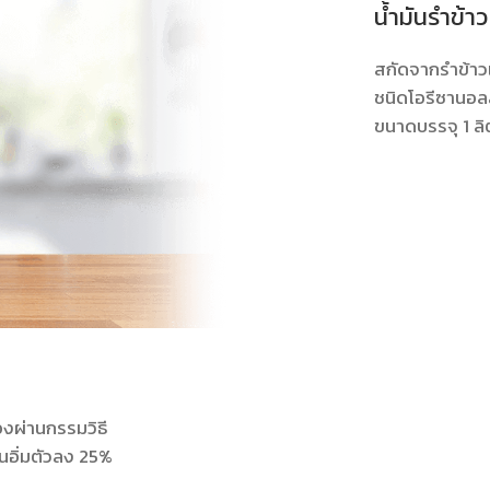
น้ำมันรำข้าว
สกัดจากรำข้าว
ชนิดโอรีซานอ
ขนาดบรรจุ 1 ลิ
ืองผ่านกรรมวิธี
นอิ่มตัวลง 25%