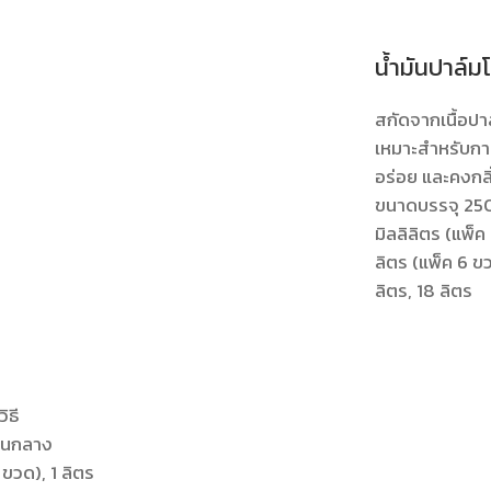
น้ำมันปาล์มโ
สกัดจากเนื้อปา
เหมาะสำหรับกา
อร่อย และคงกล
ขนาดบรรจุ 250
มิลลิลิตร (แพ็ค
ลิตร (แพ็ค 6 ขว
ลิตร, 18 ลิตร
ิธี
ปานกลาง
ขวด), 1 ลิตร