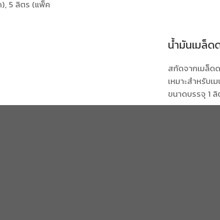
), 5 ลิตร (แพ็ค
น้ำมันเมล็
สกัดจากเมล็ดด
เหมาะสำหรับเมน
ขนาดบรรจุ 1 ลิ