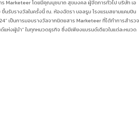
สาร Marketeer โดยมีคุณนุชนาถ สุขมงคล ผู้จัดการทั่วไป บริษัท เอ
) ขึ้นรับรางวัลในครั้งนี้ ณ. ห้องฉัตรา บอลรูม โรงแรมสยามแคมปิน
024” เป็นการมอบรางวัลจากนิตยสาร Marketeer ที่ได้ทำการสำรว
์แห่งผู้นำ” ในทุ
กหมวดธุรกิจ
ซึ่งมีเพียงแบรนด์
เดียวในแต่ละหมวด