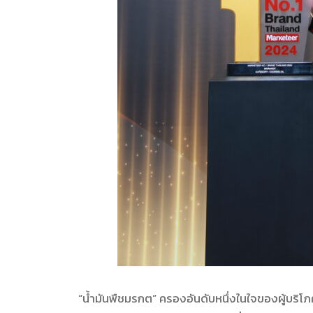
“น้ำมันพืชมรกต” ครองอันดับหนึ่งในใจของผู้บริ
โภค