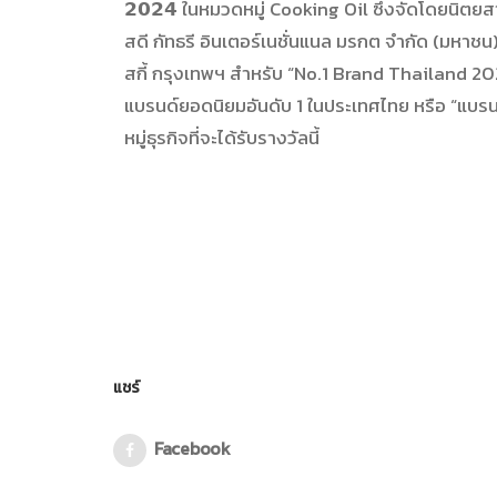
𝟮𝟬𝟮𝟰 ในหมวดหมู่ Cooking Oil ซึ่งจัดโดยนิตย
สดี กัทธรี อินเตอร์เนชั่นแนล มรกต จำกัด (มหาชน
สกี้ กรุงเทพฯ สำหรับ “No.1 Brand Thailand 2
แบรนด์ยอดนิ
ยมอันดับ 1 ในประเทศไทย หรือ “แบรนด
หมู่ธุรกิจที่
จะได้รับรางวัลนี้
แชร์
Facebook