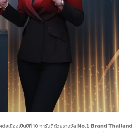
ต่อเนื่องเป็นปีที่ 10 การันตีด้วยรางวัล 𝗡𝗼.𝟭 𝗕𝗿𝗮𝗻𝗱 𝗧𝗵𝗮𝗶𝗹𝗮𝗻