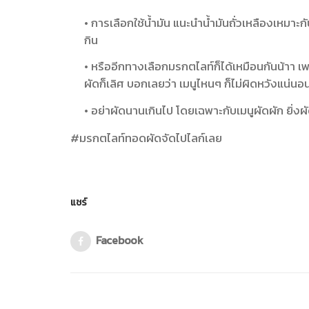
• การเลือกใช้น้ำมัน แนะนำน้ำมันถั่วเหลืองเหมาะก
กิน
• หรืออีกทางเลือกมรกตไลท์ก็ได้เหมือนกันน้าา เ
ผัดก็เลิศ บอกเลยว่า เมนูไหนๆ ก็ไม่ผิดหวังแน่นอ
• อย่าผัดนานเกินไป โดยเฉพาะกับเมนูผัดผัก ยิ่
#มรกตไลท์ทอดผัดจัดไปไลก์เลย
แชร์
Facebook