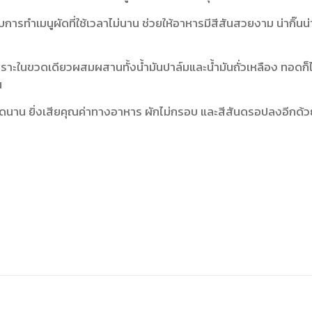
ับการทำเมนูผัดที่ใช้เวลาไม่นาน ช่วยให้อาหารมีสีสันสวยงาม น่ากิ๊นน่
พราะในขวดเดียวผสมผสานทั้งน้ำมันปาล์มและน้ำมันถั่วเหลือง ทอดก็ไ
น
งผัดนาน ยิ่งเสียคุณค่าทางอาหาร ผักไม่กรอบ และสีสันดรอปลงอีกด้ว