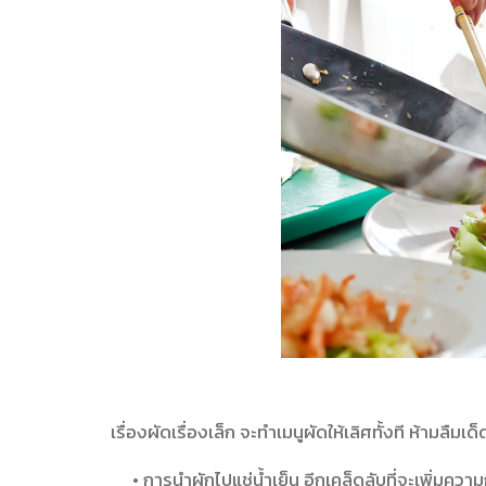
เรื่องผัดเรื่องเล็ก จะทำเมนูผัดให้เลิศทั้งที ห้ามลืมเด
• การนำผักไปแช่น้ำเย็น อีกเคล็ดลับที่จะเพิ่ม