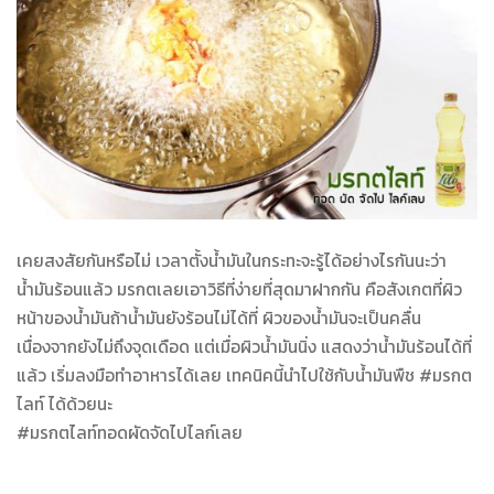
เคยสงสัยกันหรือไม่ เวลาตั้งน้ำมันในกระทะจะรู้ได้อย่างไรกันนะว่า
น้ำมันร้อนแล้ว มรกตเลยเอาวิธีที่ง่ายที่สุดมาฝากกัน
คือสังเกตที่ผิว
หน้าของน้ำมันถ้าน้ำมันยังร้อนไม่ได้ที่ ผิวของน้ำมันจะเป็นคลื่น
เนื่องจากยังไม่ถึงจุดเดือด แต่เมื่อผิวน้ำมันนิ่ง แสดงว่าน้ำมันร้อนได้ที่
แล้ว เริ่มลงมือทำอาหารได้เลย เทคนิคนี้นำไปใช้กับน้ำมันพืช #มรกต
ไลท์ ได้ด้วยนะ
#มรกตไลท์ทอดผัดจัดไปไลก์เลย