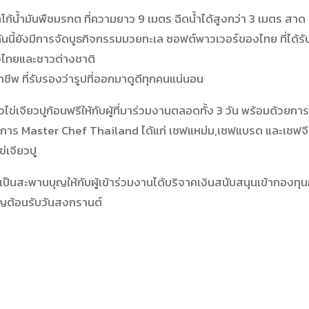
ก้น้ำมันพืชมรกต ที่ความยาว 9 เมตร ฉีดน้ำได้สูงกว่า 3 เมตร สาด
กันนี้ยังมีการจัดบูธกิจกรรมมวยทะเล ซอฟต์พาวเวอร์ของไทย ที่ได้รั
วไทยและชาวต่างชาติ
ีพ ที่รับรองว่ารูปที่ออกมาดูดีทุกคนแน่นอน
่เจียวปูก้อนฟรีให้กับผู้ที่มาร่วมงานตลอดทั้ง 3 วัน พร้อมด้วยการ
าร Master Chef Thailand ได้แก่ เชฟแหม่ม,เชฟแบรด และเชฟจี
่เจียวปู
็นสะพานบุญให้กับผู้เข้าร่วมงานได้บริจาคเงินสนับสนุนเข้ากองทุนผ
ญต้อนรับวันสงกรานต์