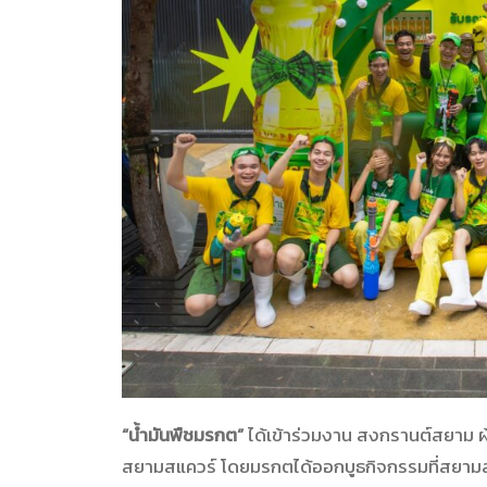
“น้ำมันพืชมรกต”
ได้เข้าร่วมงาน สงกรานต์สยาม ผ้า
สยามสแควร์ โดยมรกตได้ออกบูธกิจกรรมที่สยามส