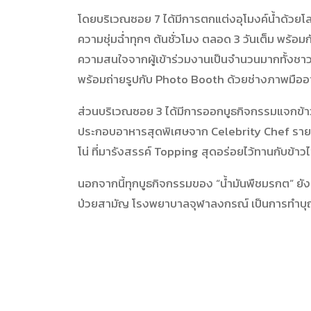
โดยบริเวณซอย 7 ได้มีการตกแต่งอุโมงค์น้ำด้วยโลโ
ความชุ่มฉ่ำทุกๆ ต้นชั่วโมง ตลอด 3 วันเต็ม พร้อม
ความสนใจจากผู้เข้าร่วมงานเป็นจำนวนมากทั้งชา
พร้อมถ่ายรูปกับ Photo Booth ด้วยช่างภาพมืออาช
ส่วนบริเวณซอย 3 ได้มีการออกบูธกิจกรรมแจกข้าวไข
ประกอบอาหารสุดพิเศษจาก Celebrity Chef รายก
โน่ ที่มารังสรรค์ Topping สุดอร่อยไว้ทานกับข้าวไข
นอกจากนี้ทุกบูธกิจกรรมของ “น้ำมันพืชมรกต” ยังเป
ป่วยสามัญ โรงพยาบาลจุฬาลงกรณ์ เป็นการทำบุ