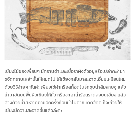
เขียงไม้ของเพื่อนๆ มีคราบดำและเชื้อราฝังตัวอยู่หรือเปล่าคะ? มา
ขจัดคราบเหล่านั้นให้หมดไป ให้เขียงกลับมาสะอาดเอี่ยม
เหมือนใหม่
ด้วยวิธีง่ายๆ กันค่ะ เพียงใช้ผ้าหรือสก็อตไบร์ทชุบน้ำส้มสายชู แล้ว
นำมาขัดบนพื้นผิวเขียงให้ทั่ว หรือจะเอาน้ำร้อนราดลงบนเขียง แล้ว
ล้างด้วยน้ำสะอาดตามอีกครั้งก่อนนำไปตากแดดจัดๆ ก็จะช่วยให้
เขียงมีความสะอาดขึ้นแล้วล่ะค่ะ